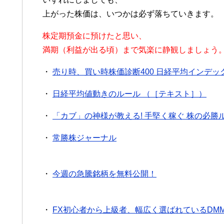
上がった株価は、いつかは必ず落ちていきます。
株定期預金に預けたと思い、
満期（利益が出る頃）まで気楽に静観しましょう
・
売り時、買い時株価診断400 日経平均インデッ
・
日経平均値動きのルール （［テキスト］）
・
「カブ」の神様が教える! 手堅く稼ぐ 株の必勝
・
常勝株ジャーナル
・
今週の急騰銘柄を無料公開！
・
FX初心者から上級者、幅広く選ばれているDMM