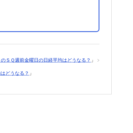
月のＳＱ週前金曜日の日経平均はどうなる？
」
均はどうなる？
」