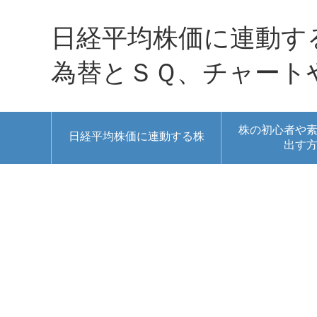
日経平均株価に連動す
為替とＳＱ、チャート
株の初心者や
日経平均株価に連動する株
出す