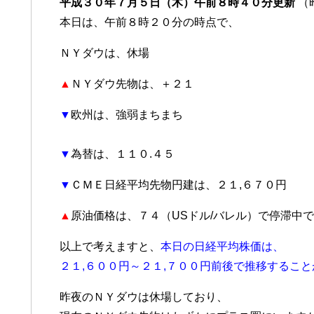
平成３０年７月５日（木）午前８時４０分更新
（
本日は、午前８時２０分の時点で、
ＮＹダウは、休場
▲
ＮＹダウ先物は、＋２１
▼
欧州は、強弱まちまち
▼
為替は、１１０.４５
▼
ＣＭＥ日経平均先物円建は、２１,６７０円
▲
原油価格は、７４（USドル/バレル）で停滞中
以上で考えますと、
本日の日経平均株価は、
２１,６００円～２１,７００円前後で推移するこ
昨夜のＮＹダウは休場しており、