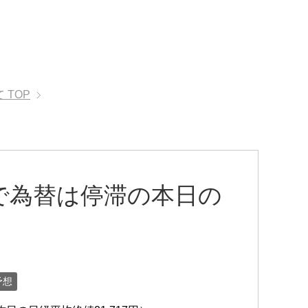
て
TOP
で為替は停滞の本日の
予想