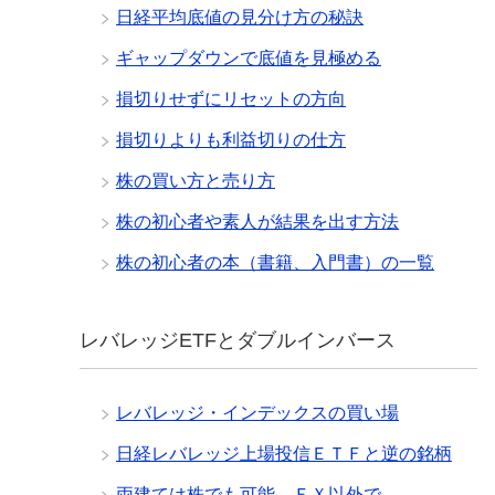
日経平均底値の見分け方の秘訣
ギャップダウンで底値を見極める
損切りせずにリセットの方向
損切りよりも利益切りの仕方
株の買い方と売り方
株の初心者や素人が結果を出す方法
株の初心者の本（書籍、入門書）の一覧
レバレッジETFとダブルインバース
レバレッジ・インデックスの買い場
日経レバレッジ上場投信ＥＴＦと逆の銘柄
両建ては株でも可能、ＦＸ以外で。