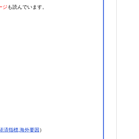
ージ
も読んでいます。
経済指標,海外要因
）