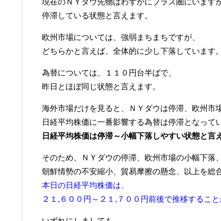
現在のＮＹダウ先物はわずかにプラス圏にいます
停滞している状態と言えます。
欧州市場については、強弱まちまちですが、
どちらかと言えば、全体的に少し下落しています
為替については、１１０円台半ばで、
昨日とほぼ同じ状態と言えます。
海外市場だけを見ると、ＮＹダウは停滞、欧州市
日経平均株価に一番影響する為替は停滞となって
日経平均株価は停滞～小幅下落しやすい状態と言
そのため、ＮＹダウの停滞、欧州市場の小幅下落
朝鮮情勢の不安縮小、貿易摩擦の懸念、以上を総
本日の日経平均株価は、
２１,６００円～２１,７００円前後で推移するこ
いずれにしましても、