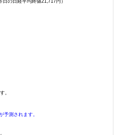
昨日の日経平均終値21,717円）
です。
とが予測されます。