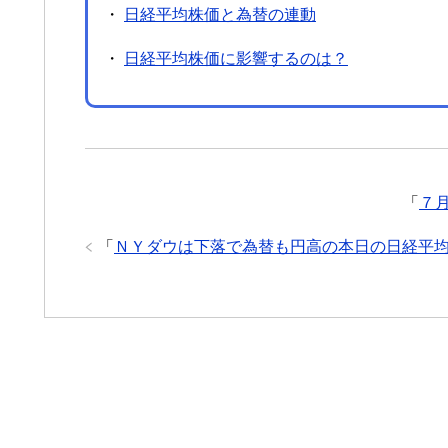
・
日経平均株価と為替の連動
・
日経平均株価に影響するのは？
「
７
「
ＮＹダウは下落で為替も円高の本日の日経平