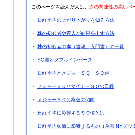
このページを読んだ人は、
次の関連性の高いペ
・
日経平均の上がり下がりを知る方法
・
株の初心者や素人が結果を出す方法
・
株の初心者の本（書籍、入門書）の一覧
・
SQ週とダブルインバース
・
日経平均とメジャーＳＱ、ＳＱ週
・
メジャーＳＱとマイナーＳＱの日程
・
メジャーＳＱと為替の傾向
・
日経平均に影響するＳＱ値とは
・
日経平均株価に影響するもの（為替,NYダウ,