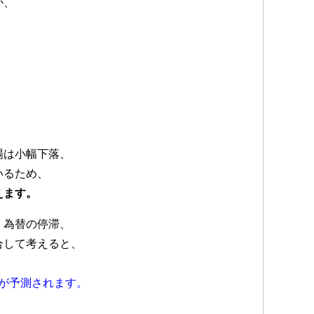
が、
。
場は小幅下落、
いるため、
えます。
、為替の停滞、
合して考えると、
とが予測されます。