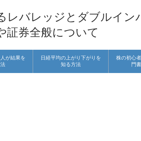
るレバレッジとダブルイン
や証券全般について
素人が結果を
日経平均の上がり下がりを
株の初心
方法
知る方法
門