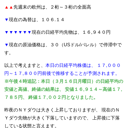
▲▲
先週末の欧州は、２桁～３桁の全面高
▼
現在の為替は、１０６.１４
▼▼▼▼▼▼
現在の日経平均先物は、１６,９４０円
▼
現在の原油価格は、３０（USドル/バレル）で停滞中で
す。
以上で考えますと、
本日の日経平均株価は、
１７,０００
円～１７,８００円前後で推移することが予測されます。
※午後４時追記：本日（３月１６日月曜日）の日経平均の
安値と高値、終値の結果は、
安値１６,９１４～高値１７,
７８５円、
終値１７,００２円となりました。
昨夜のＮＹダウは大きく上昇しておりますが、
現在のＮ
Ｙダウ先物が大きく下落していますので、
上昇後に下落
している状態と言えます。