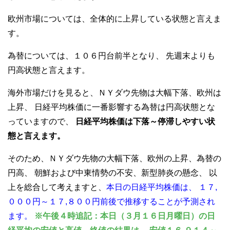
欧州市場については、全体的に上昇している状態と言えま
す。
為替については、１０６円台前半となり、
先週末よりも
円高状態と言えます。
海外市場だけを見ると、ＮＹダウ先物は大幅下落、欧州は
上昇、
日経平均株価に一番影響する為替は円高状態とな
っていますので、
日経平均株価は下落～停滞しやすい状
態と言えます。
そのため、ＮＹダウ先物の大幅下落、欧州の上昇、為替の
円高、
朝鮮および中東情勢の不安、新型肺炎の懸念、
以
上を総合して考えますと、
本日の日経平均株価は、
１７,
０００円～１７,８００円前後で推移することが予測され
ます。
※午後４時追記：本日（３月１６日月曜日）の日