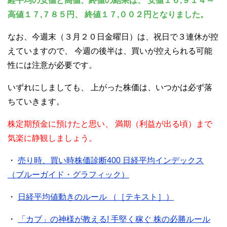
経平均の安値と高値、終値の結果は、
安値１６,９１４～
高値１７,７８５円、
終値１７,００２円となりました。
なお、今週末（３月２０日金曜日）は、祝日で３連休が控
えていますので、
今週の後半は、買いが控えられる可能
性には注意が必要です。
いずれにしましても、
上がった株価は、いつかは必ず落
ちていきます。
株定期預金に預けたと思い、
満期（利益が出る頃）まで
気楽に静観しましょう。
・
売り時、買い時株価診断400 日経平均インデックス
（ブルーガイド・グラフィック）
・
日経平均値動きのルール （［テキスト］）
・
「カブ」の神様が教える! 手堅く稼ぐ 株の必勝ルール