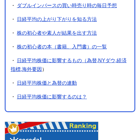
・
ダブルインバースの買い時売り時の毎日予想
・
日経平均の上がり下がりを知る方法
・
株の初心者や素人が結果を出す方法
・
株の初心者の本（書籍、入門書）の一覧
・
日経平均株価に影響するもの（為替,NYダウ,経済
指標,海外要因
）
・
日経平均株価と為替の連動
・
日経平均株価に影響するのは？