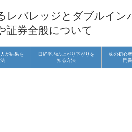
るレバレッジとダブルイン
や証券全般について
素人が結果を
日経平均の上がり下がりを
株の初心
方法
知る方法
門