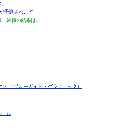
は、
とが予測されます。
値、終値の結果は、
。
クス （ブルーガイド・グラフィック）
ルール