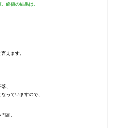
値、終値の結果は、
と言えます。
下落、
となっていますので、
や円高、