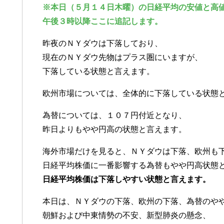
※本日（５月１４日木曜）の日経平均の安値と高
午後３時以降ここに追記します。
昨夜のＮＹダウは下落しており、
現在のＮＹダウ先物はプラス圏にいますが、
下落している状態と言えます。
欧州市場については、全体的に下落している状態
為替については、１０７円付近となり、
昨日よりもやや円高の状態と言えます。
海外市場だけを見ると、ＮＹダウは下落、欧州も
日経平均株価に一番影響する為替もやや円高状態
日経平均株価は下落しやすい状態と言えます。
本日は、ＮＹダウの下落、欧州の下落、為替のや
朝鮮および中東情勢の不安、新型肺炎の懸念、