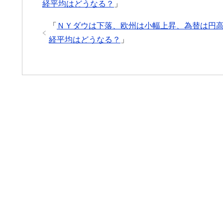
経平均はどうなる？
」
「
ＮＹダウは下落、欧州は小幅上昇、為替は円
経平均はどうなる？
」