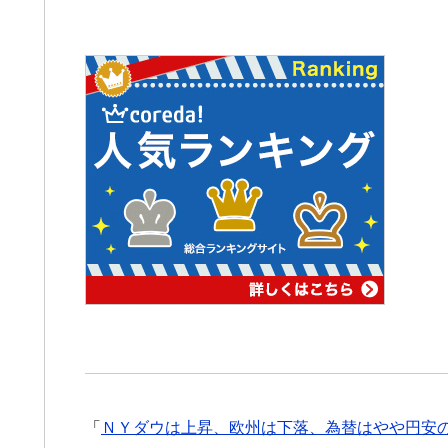
「
ＮＹダウは上昇、欧州は下落、為替はやや円安