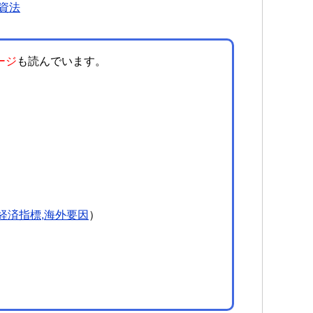
資法
ージ
も読んでいます。
経済指標,海外要因
）