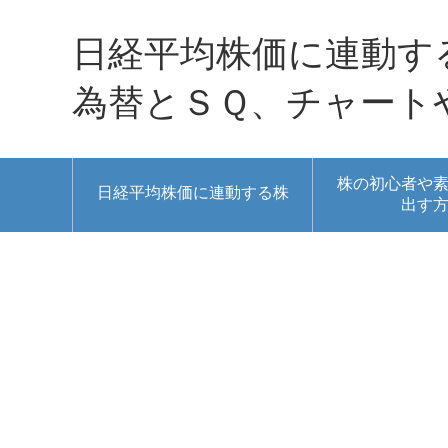
日経平均株価に連動す
為替とＳＱ、チャート
株の初心者や
日経平均株価に連動する株
出す