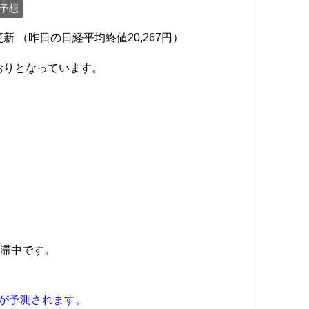
予想
 （昨日の日経平均終値20,267円）
おりとなっています。
円
停滞中です。
とが予測されます。