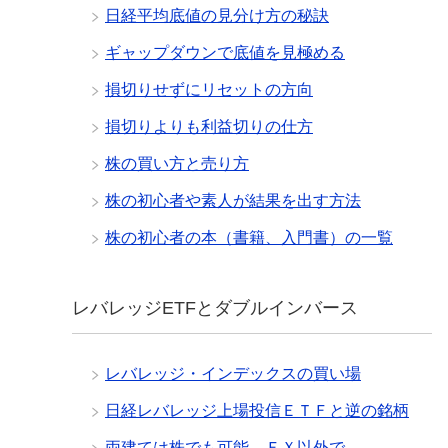
日経平均底値の見分け方の秘訣
ギャップダウンで底値を見極める
損切りせずにリセットの方向
損切りよりも利益切りの仕方
株の買い方と売り方
株の初心者や素人が結果を出す方法
株の初心者の本（書籍、入門書）の一覧
レバレッジETFとダブルインバース
レバレッジ・インデックスの買い場
日経レバレッジ上場投信ＥＴＦと逆の銘柄
両建ては株でも可能、ＦＸ以外で。