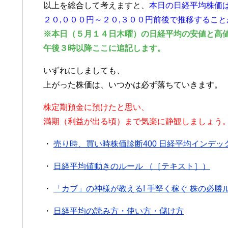
以上を総合して考えますと、
本日の日経平均株価
２０,０００円～２０,３００円前後で推移するこ
※本日（５月１４日木曜）の日経平均の安値と高
午後３時以降ここに追記します。
いずれにしましても、
上がった株価は、いつかは必ず落ちていきます。
株定期預金に預けたと思い、
満期（利益が出る頃）まで気楽に静観しましょう
・
売り時、買い時株価診断400 日経平均インデッ
・
日経平均値動きのルール （［テキスト］）
・
「カブ」の神様が教える! 手堅く稼ぐ 株の必勝
・
日経平均の読み方・使い方・儲け方