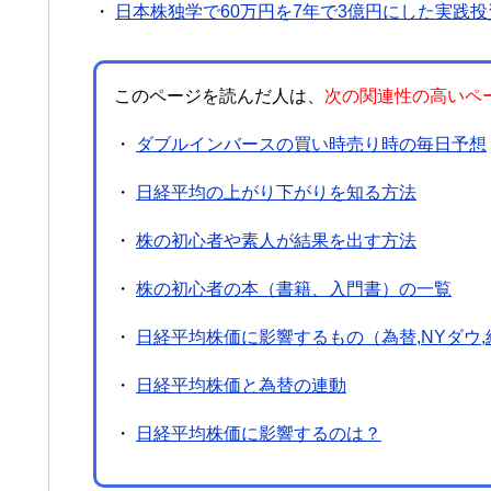
・
日本株独学で60万円を7年で3億円にした実践投
このページを読んだ人は、
次の関連性の高いペ
・
ダブルインバースの買い時売り時の毎日予想
・
日経平均の上がり下がりを知る方法
・
株の初心者や素人が結果を出す方法
・
株の初心者の本（書籍、入門書）の一覧
・
日経平均株価に影響するもの（為替,NYダウ,
・
日経平均株価と為替の連動
・
日経平均株価に影響するのは？