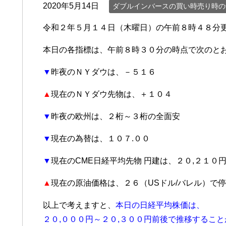
2020年5月14日
ダブルインバースの買い時売り時の
令和２年５月１４日（木曜日）の午前８時４８分更新
本日の各指標は、午前８時３０分の時点で次のと
▼
昨夜のＮＹダウは、－５１６
▲
現在のＮＹダウ先物は、＋１０４
▼
昨夜の欧州は、２桁～３桁の全面安
▼
現在の為替は、１０７.００
▼
現在のCME日経平均先物 円建は、２０,２１０
▲
現在の原油価格は、２６（USドル/バレル）で
以上で考えますと、
本日の日経平均株価は、
２０,０００円～２０,３００円前後で推移するこ