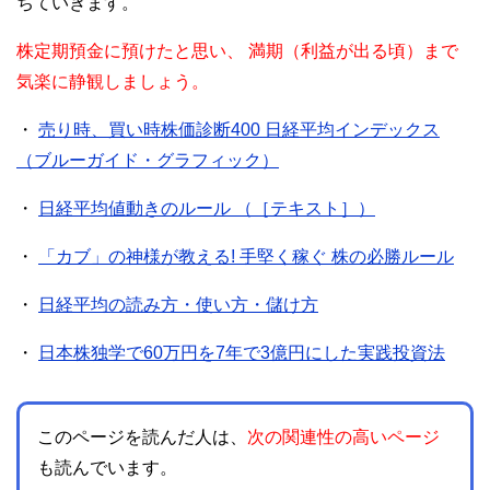
ちていきます。
株定期預金に預けたと思い、
満期（利益が出る頃）まで
気楽に静観しましょう。
・
売り時、買い時株価診断400 日経平均インデックス
（ブルーガイド・グラフィック）
・
日経平均値動きのルール （［テキスト］）
・
「カブ」の神様が教える! 手堅く稼ぐ 株の必勝ルール
・
日経平均の読み方・使い方・儲け方
・
日本株独学で60万円を7年で3億円にした実践投資法
このページを読んだ人は、
次の関連性の高いページ
も読んでいます。