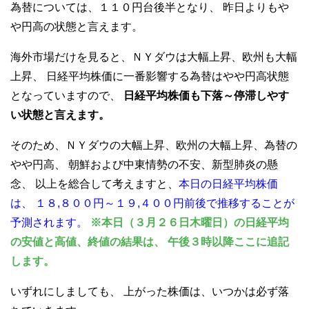
為替については、１１０円台後半となり、
昨日よりもや
や円高の状態と言えます。
海外市場だけを見ると、ＮＹダウは大幅上昇、欧州も大幅
上昇、
日経平均株価に一番影響する為替はやや円高状態
となっていますので、
日経平均株価も下落～停滞しやす
い状態と言えます。
そのため、ＮＹダウの大幅上昇、欧州の大幅上昇、為替の
やや円高、
朝鮮および中東情勢の不安、新型肺炎の懸
念、
以上を総合して考えますと、
本日の日経平均株価
は、
１８,８００円～１９,４００円前後で推移することが
予測されます。
※本日（３月２６日木曜日）の日経平均
の安値と高値、終値の結果は、
午後３時以降ここに追記
します。
いずれにしましても、
上がった株価は、いつかは必ず落