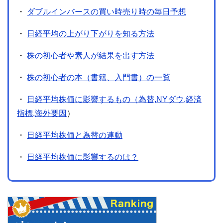
・
ダブルインバースの買い時売り時の毎日予想
・
日経平均の上がり下がりを知る方法
・
株の初心者や素人が結果を出す方法
・
株の初心者の本（書籍、入門書）の一覧
・
日経平均株価に影響するもの（為替,NYダウ,経済
指標,海外要因
）
・
日経平均株価と為替の連動
・
日経平均株価に影響するのは？