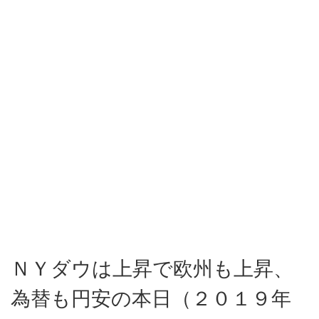
ＮＹダウは上昇で欧州も上昇、
為替も円安の本日（２０１９年