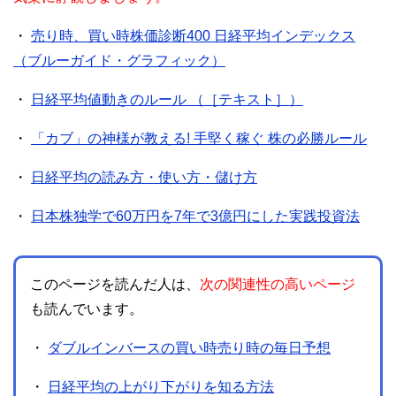
・
売り時、買い時株価診断400 日経平均インデックス
（ブルーガイド・グラフィック）
・
日経平均値動きのルール （［テキスト］）
・
「カブ」の神様が教える! 手堅く稼ぐ 株の必勝ルール
・
日経平均の読み方・使い方・儲け方
・
日本株独学で60万円を7年で3億円にした実践投資法
このページを読んだ人は、
次の関連性の高いページ
も読んでいます。
・
ダブルインバースの買い時売り時の毎日予想
・
日経平均の上がり下がりを知る方法