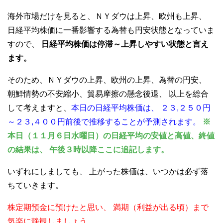
海外市場だけを見ると、ＮＹダウは上昇、欧州も上昇、
日経平均株価に一番影響する為替も円安状態となっていま
すので、
日経平均株価は停滞～上昇しやすい状態と言え
ます。
そのため、ＮＹダウの上昇、欧州の上昇、為替の円安、
朝鮮情勢の不安縮小、貿易摩擦の懸念後退、
以上を総合
して考えますと、
本日の日経平均株価は、
２３,２５０円
～２３,４００円前後で推移することが予測されます。
※
本日（１１月６日水曜日）の日経平均の安値と高値、終値
の結果は、
午後３時以降ここに追記します。
いずれにしましても、
上がった株価は、いつかは必ず落
ちていきます。
株定期預金に預けたと思い、
満期（利益が出る頃）まで
気楽に静観しましょう。