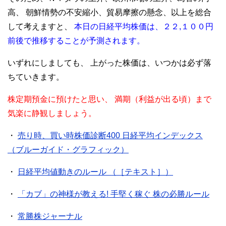
高、
朝鮮情勢の不安縮小、貿易摩擦の懸念、以上を総合
して考えますと、
本日の日経平均株価は、２２,１００円
前後で推移することが予測されます。
いずれにしましても、
上がった株価は、いつかは必ず落
ちていきます。
株定期預金に預けたと思い、
満期（利益が出る頃）まで
気楽に静観しましょう。
・
売り時、買い時株価診断400 日経平均インデックス
（ブルーガイド・グラフィック）
・
日経平均値動きのルール （［テキスト］）
・
「カブ」の神様が教える! 手堅く稼ぐ 株の必勝ルール
・
常勝株ジャーナル