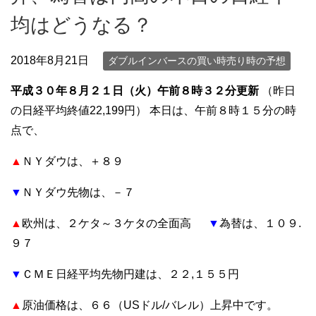
均はどうなる？
2018年8月21日
ダブルインバースの買い時売り時の予想
平成３０年８月２１日（火）午前８時３２分更新
（昨日
の日経平均終値22,199円）
本日は、午前８時１５分の時
点で、
▲
ＮＹダウは、＋８９
▼
ＮＹダウ先物は、－７
▲
欧州は、２ケタ～３ケタの全面高
▼
為替は、１０９.
９７
▼
ＣＭＥ日経平均先物円建は、２２,１５５円
▲
原油価格は、６６（USドル/バレル）上昇中です。