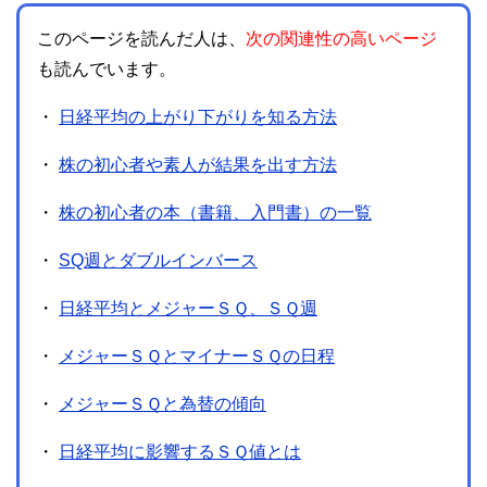
このページを読んだ人は、
次の関連性の高いページ
も読んでいます。
・
日経平均の上がり下がりを知る方法
・
株の初心者や素人が結果を出す方法
・
株の初心者の本（書籍、入門書）の一覧
・
SQ週とダブルインバース
・
日経平均とメジャーＳＱ、ＳＱ週
・
メジャーＳＱとマイナーＳＱの日程
・
メジャーＳＱと為替の傾向
・
日経平均に影響するＳＱ値とは