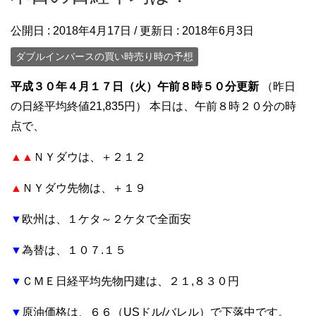
公開日 :
2018年4月17日
/ 更新日 :
2018年6月3日
ダブルインバースの買い時売り時の予想
平成３０年４月１７日（火）午前８時５０分更新
（昨日
の日経平均終値21,835円）
本日は、午前８時２０分の時
点で、
▲▲
ＮＹダウは、＋２１２
▲
ＮＹダウ先物は、＋１９
▼
欧州は、１ケタ～２ケタで全面安
▼
為替は、１０７.１５
▼
ＣＭＥ日経平均先物円建は、２１,８３０円
▼
原油価格は、６６（USドル/バレル）で下落中です。