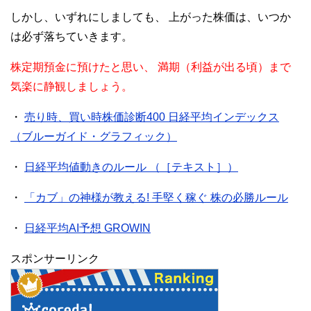
しかし、いずれにしましても、
上がった株価は、いつか
は必ず落ちていきます。
株定期預金に預けたと思い、
満期（利益が出る頃）まで
気楽に静観しましょう。
・
売り時、買い時株価診断400 日経平均インデックス
（ブルーガイド・グラフィック）
・
日経平均値動きのルール （［テキスト］）
・
「カブ」の神様が教える! 手堅く稼ぐ 株の必勝ルール
・
日経平均AI予想 GROWIN
スポンサーリンク